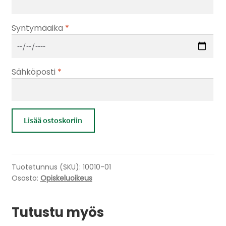
Syntymäaika
*
Sähköposti
*
Uudelleen
Lisää ostoskoriin
myönnettävä
opiskeluoikeus
määrä
Tuotetunnus (SKU):
10010-01
Osasto:
Opiskeluoikeus
Tutustu myös