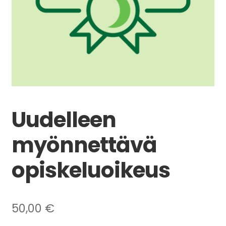
alemman
tason
valikko
Uudelleen
myönnettävä
opiskeluoikeus
50,00
€